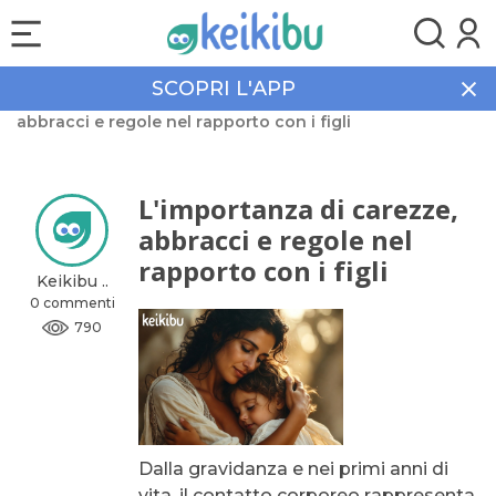
SCOPRI L'APP
Home
Community
L'importanza di carezze,
abbracci e regole nel rapporto con i figli
L'importanza di carezze,
abbracci e regole nel
rapporto con i figli
Keikibu ..
0 commenti
790
Dalla gravidanza e nei primi anni di
vita, il contatto corporeo rappresenta