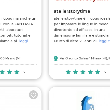
atelierstorytime
n luogo ma anche un
atelierstorytime è il luogo ideal
E con la FANTASIA.
per imparare le lingue in modo
i, laboratori,
divertente ed efficace, in una
mpiti, tutorial..e
dimensione familiare e stimolan
iamo a pi...
leggi
Frutto di oltre 25 anni di...
leggi 
100 Milano (MI)
Via Giacinto Gallina 1 Milano (MI), I
5
3