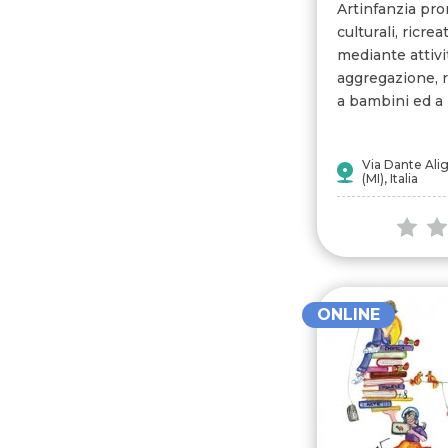
Artinfanzia pro
culturali, ricre
mediante attivi
aggregazione, r
a bambini ed a r
Via Dante Ali
(MI), Italia
ONLINE