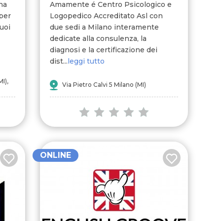
na
Amamente é Centro Psicologico e
 per
Logopedico Accreditato Asl con
tuoi
due sedi a Milano interamente
dedicate alla consulenza, la
diagnosi e la certificazione dei
dist...
leggi tutto
I),
Via Pietro Calvi 5 Milano (MI)
ONLINE