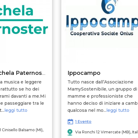
Ippocampo
Dott.ssa Michela Paternoster
la musica e leggere
Tutto nasce dall’Associazione
prattutto se ho dei
MamySostenibile, un gruppo di
orami davanti a me.Mi
mamme e professioniste che
 e passeggiare tra le
hanno deciso di iniziare a camb
...
leggi tutto
qualcosa nel mo...
leggi tutto
1 Evento
 Cinisello Balsamo (MI),
Via Ronchi 12 Vimercate (MB), Ital