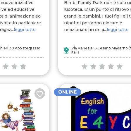
muove iniziative
Bimbi Family Park non è solo u
ative ed educative
ludoteca. E' un punto di ritrovo
tà di animazione ed
grandi e bambini. I tuoi figli e i 
ivolte in particolare
nipotini potranno giocare e
agaz...
leggi tutto
relazionarsi in un a...
leggi tutto
ghieri 30 Abbiategrasso
Via Venezia 16 Cesano Maderno (M
Italia
ONLINE