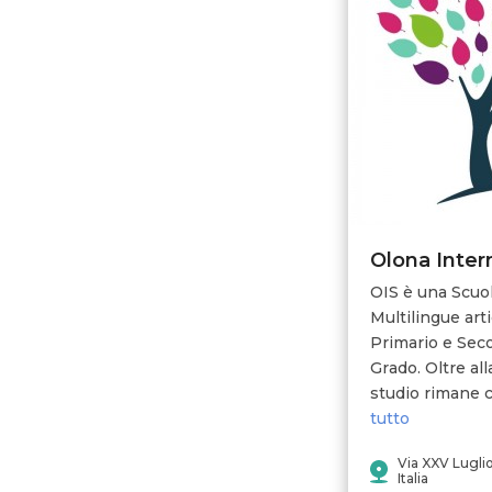
Olona Inter
OIS è una Scuol
Multilingue arti
Primario e Sec
Grado. Oltre alla
studio rimane ce
tutto
Via XXV Lugli
Italia