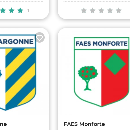
1
nne
FAES Monforte