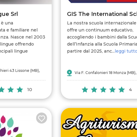
gue Srl
 è una
La nostra scuola internazionale
ta e familiare nel
offre un continuum educativo,
ianza. Nasce nel 2003
accogliendo i bambini dalla Scu
 lingue offrendo
dell’Infanzia alla Scuola Primaria
ncipali lingue
partire dal 2025, anc...
leggi tutt
hieri 43 Lissone (MB),
Via F. Confalonieri 18 Monza (MB), 
10
4