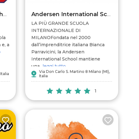
GIS The International School of Monza
Andersen International School
LA PIÙ GRANDE SCUOLA
INTERNAZIONALE DI
ola
MILANOFondata nel 2000
 e, a
dall’imprenditrice italiana Bianca
o
Parravicini, la Andersen
International School mantiene
una...
leggi tutto
Via Don Carlo S. Martino 8 Milano (MI),
Italia
Italia
1