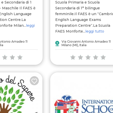
 e Secondaria di 1
Scuola Primaria e Scuola
- Maschile Il FAES è
Secondaria di 1° bilingue
English Language
femminile.Il FAES è un “Cambr
ion Centre.La
English Language Exams
forte Milan...
leggi
Preparation Centre“.La Scuola
FAES Monforte...
leggi tutto
Antonio Amadeo 11
Via Giovanni Antonio Amadeo 11
lia
Milano (MI), Italia