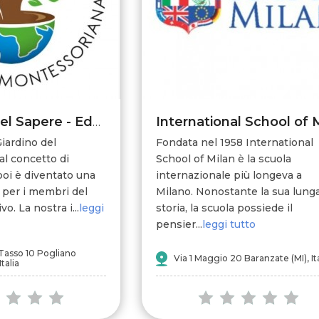
Il Giardino del Sapere - Educazione montessoriana
Giardino del
Fondata nel 1958 International
al concetto di
School of Milan è la scuola
poi è diventato una
internazionale più longeva a
 per i membri del
Milano. Nonostante la sua lung
vo. La nostra i...
leggi
storia, la scuola possiede il
pensier...
leggi tutto
Tasso 10 Pogliano
Via 1 Maggio 20 Baranzate (MI), Ita
Italia