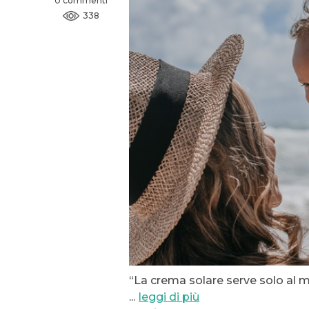
0 commenti
338
“La crema solare serve solo al ma
...
leggi di più