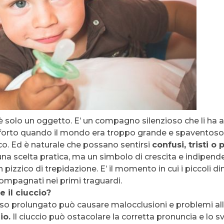
on è solo un oggetto. E’ un compagno silenzioso che li ha ai
onforto quando il mondo era troppo grande e spaventoso.
o. Ed è naturale che possano sentirsi
confusi, tristi o 
 una scelta pratica, ma un simbolo di crescita e indipen
un pizzico di trepidazione. E’ il momento in cui i piccoli
compagnati nei primi traguardi.
 il ciuccio?
uso prolungato può causare malocclusioni e problemi al
io.
Il ciuccio può ostacolare la corretta pronuncia e lo s