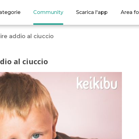
ategorie
Community
Scarica l'app
Area fo
re addio al ciuccio
dio al ciuccio