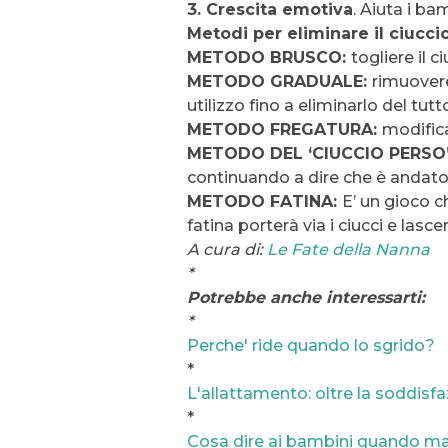
3. Crescita emotiva
. Aiuta i b
Metodi per eliminare il ciucci
METODO BRUSCO:
togliere il 
METODO GRADUALE:
rimuovere
utilizzo fino a eliminarlo del tutt
METODO FREGATURA:
modifica
METODO DEL ‘CIUCCIO PERSO
continuando a dire che è andato
METODO FATINA:
E’ un gioco c
fatina porterà via i ciucci e lasc
A cura di:
Le Fate della Nanna
*
Potrebbe anche interessarti:
*
Perche' ride quando lo sgrido?
*
L'allattamento: oltre la soddisfa
*
Cosa dire ai bambini quando m