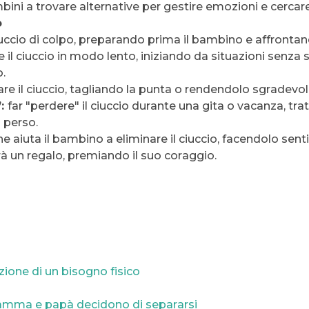
ambini a trovare alternative per gestire emozioni e cerc
o
ciuccio di colpo, preparando prima il bambino e affrontan
 il ciuccio in modo lento, iniziando da situazioni senza
o.
re il ciuccio, tagliando la punta o rendendolo sgradev
’:
far "perdere" il ciuccio durante una gita o vacanza, t
 perso.
he aiuta il bambino a eliminare il ciuccio, facendolo senti
erà un regalo, premiando il suo coraggio.
zione di un bisogno fisico
amma e papà decidono di separarsi