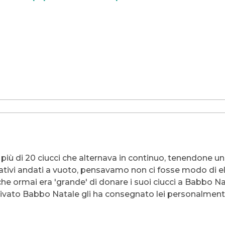
 più di 20 ciucci che alternava in continuo, tenendone uno
tivi andati a vuoto, pensavamo non ci fosse modo di elimi
e ormai era 'grande' di donare i suoi ciucci a Babbo Nata
vato Babbo Natale gli ha consegnato lei personalmente la