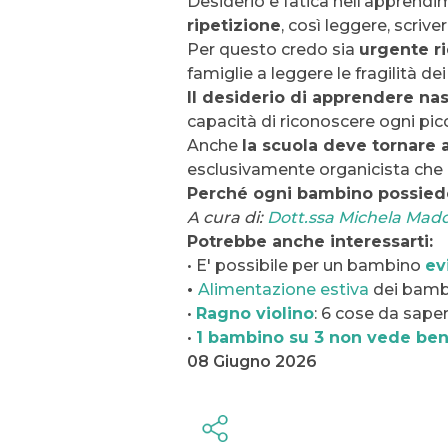
Desiderio e fatica nell’apprend
ripetizione
, così leggere, scriv
Per questo credo sia
urgente r
famiglie a leggere le fragilità de
Il desiderio di apprendere na
capacità di riconoscere ogni pic
Anche
la scuola deve tornare
esclusivamente organicista che r
Perché ogni bambino possiede 
A cura di:
Dott.ssa Michela Mad
Potrebbe anche interessarti:
• E' possibile per un bambino
ev
•
Alimentazione estiva
dei bamb
•
Ragno violino
: 6 cose da sape
•
1 bambino su 3 non vede ben
08 Giugno 2026