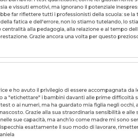
a e vissuti emotivi, ma ignorano il potenziale inespresso.
far riflettere tutti i professionisti della scuola: se la t
lla fatica e dell'errore, non lo stiamo tutelando, lo stia
e centralità alla pedagogia, alla relazione e al tempo de
a prestazione. Grazie ancora una volta per questo prezios
e e ho avuto il privilegio di essere accompagnata da lei
 a "etichettare" i bambini davanti alle prime difficoltà s
 test o ai numeri, ma ha guardato mia figlia negli occhi,
 nascosto. Grazie alla sua straordinaria sensibilità e al
a e nelle sue capacità, ma anch’io come madre mi sono s
rispecchia esattamente il suo modo di lavorare, rimetter
Daniela