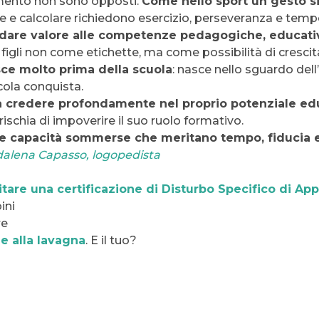
imento non sono opposti.
Come nello sport un gesto s
ere e calcolare richiedono esercizio, perseveranza e temp
idare valore alle competenze pedagogiche, educati
i figli non come etichette, ma come possibilità di crescit
sce molto prima della scuola
: nasce nello sguardo dell’
cola conquista.
 a credere profondamente nel proprio potenziale ed
ischia di impoverire il suo ruolo formativo.
capacità sommerse che meritano tempo, fiducia e ad
dalena Capasso, logopedista
itare una certificazione di Disturbo Specifico di A
ini
re
e alla lavagna
. E il tuo?