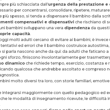
pre più schiacciata dall’
urgenza della prestazione e 
essario per concentrarsi, consolidare, ripetere, maturare
più spesso, si tenda a dispensare il bambino dalla scrittu
umenti compensativi e dispensativi
che rischiano di so
uni bambini sviluppano una vera
dipendenza
da questi
roprie capacità
.
 oggi molti adulti cercano di evitare ai bambini, è invec
, tentativi ed errori che il bambino costruisce autosti
o si parla nascono anche da qui: da adulti che faticano 
ogni sforzo, finiscono involontariamente per trasmettergl
so dinamico
che richiede tempo, esercizio, costanza e re
nicando qualcosa che andrebbe ascoltato e compreso 
iagnostica.
bini molto diversi tra loro, con storie familiari, emotive
 integrarsi maggiormente con quello pedagogico ed ed
che le modalità di insegnamento ricevute, le difficoltà i
.