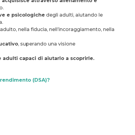
i acquisisce attraverso allenamento e
o.
ve e psicologiche
degli adulti, aiutando le
a.
adulto, nella fiducia, nell’incoraggiamento, nella
ucativo
, superando una visione
ulti capaci di aiutarlo a scoprirle.
pprendimento (DSA)?