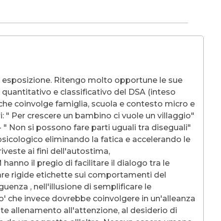
ua esposizione. Ritengo molto opportune le sue
quantitativo e classificativo del DSA (inteso
 che coinvolge famiglia, scuola e contesto micro e
i: " Per crescere un bambino ci vuole un villaggio"
 " Non si possono fare parti uguali tra diseguali"
e psicologico eliminando la fatica e accelerando le
veste ai fini dell'autostima,
nno il pregio di facilitare il dialogo tra le
tare rigide etichette sui comportamenti del
nza , nell'illusione di semplificare le
io' che invece dovrebbe coinvolgere in un'alleanza
nte allenamento all'attenzione, al desiderio di