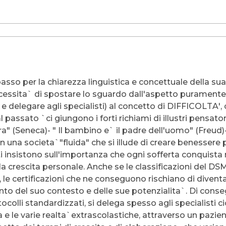
asso per la chiarezza linguistica e concettuale della s
cessita` di spostare lo sguardo dall'aspetto puramente 
 e delegare agli specialisti) al concetto di DIFFICOLTA',
assato `ci giungono i forti richiami di illustri pensator
a" (Seneca)- " Il bambino e` il padre dell'uomo" (Freud)-
i, in una societa`"fluida" che si illude di creare benesser
insistono sull'importanza che ogni sofferta conquista ri
 crescita personale. Anche se le classificazioni del DSM ha
i, le certificazioni che ne conseguono rischiano di diven
 del suo contesto e delle sue potenzialita`. Di consegue
colli standardizzati, si delega spesso agli specialisti c
la e le varie realta`extrascolastiche, attraverso un pazie