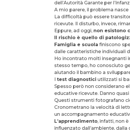
dell’Autorità Garante per l’Infan
A mio parere, il problema nasce 
La difficoltà può essere transito
ricevute. Il disturbo, invece, ri
Eppure, ad oggi,
non esistono c
Il rischio è quello di patolog
Famiglia e scuola
finiscono spe
dalle caratteristiche individuali
Ho incontrato molti insegnanti in
stesso tempo, ho conosciuto geni
aiutando il bambino a sviluppar
I
test diagnostici
utilizzati si 
Spesso però non considerano ele
educative ricevute. Danno quas
Questi strumenti fotografano ci
Cronometrano la velocità di lett
un accompagnamento educativ
L’apprendimento
, infatti, non
influenzato dall’ambiente, dalla q