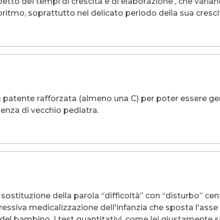
spetto dei tempi di crescita e di elaborazione , che vari
itmo, soprattutto nel delicato periodo della sua crescita
 patente rafforzata (almeno una C) per poter essere ge
ienza di vecchio pediatra.
a sostituzione della parola “difficoltà” con “disturbo” c
ssiva medicalizzazione dell'infanzia che sposta l'asse 
a del bambino. I test quantitativi, come lei giustamente