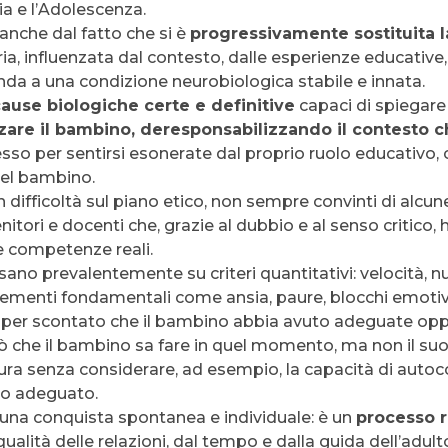
zia e l’Adolescenza.
anche dal fatto che si è
progressivamente sostituita la
ria, influenzata dal contesto, dalle esperienze educative,
manda a una condizione neurobiologica stabile e innata.
ause biologiche certe e definitive
capaci di spiegare 
izzare il bambino, deresponsabilizzando il contesto c
sso per sentirsi esonerate dal proprio ruolo educativ
 del bambino.
 difficoltà sul piano etico, non sempre convinti di alcun
tori e docenti che, grazie al dubbio e al senso critico, 
e competenze reali.
basano prevalentemente su criteri quantitativi: velocità, 
menti fondamentali come ansia, paure, blocchi emotivi,
i per scontato che il bambino abbia avuto adeguate op
ò che il bambino sa fare in quel momento, ma non il su
ura senza considerare, ad esempio, la capacità di autoco
o adeguato.
 è una conquista spontanea e individuale: è un
processo r
ualità delle relazioni, dal tempo e dalla guida dell’adult