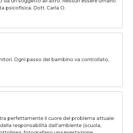
ano da un soggetto all'altro. Nessun essere umano
 psicofisica. Dott. Carla O.
nitori. Ogni passo del bambino va controllato,
entra perfettamente il cuore del problema attuale:
della responsabilità dall'ambiente (scuola,
 sottolinea, fotografano una prestazione