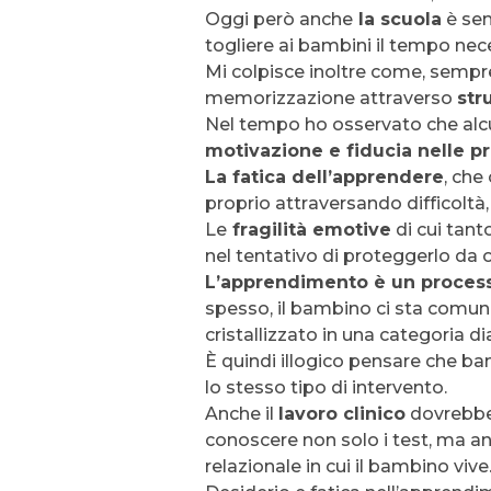
Oggi però anche
la scuola
è sem
togliere ai bambini il tempo nec
Mi colpisce inoltre come, sempre 
memorizzazione attraverso
str
Nel tempo ho osservato che alc
motivazione e fiducia nelle p
La fatica dell’apprendere
, che
proprio attraversando difficoltà
Le
fragilità emotive
di cui tant
nel tentativo di proteggerlo da 
L’apprendimento è un proces
spesso, il bambino ci sta comu
cristallizzato in una categoria d
È quindi illogico pensare che bam
lo stesso tipo di intervento.
Anche il
lavoro clinico
dovrebbe
conoscere non solo i test, ma an
relazionale in cui il bambino vive