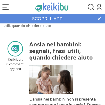
SCOPRI L'APP
Home
Community
Ansia nei bambini: segnali, frasi
utili, quando chiedere aiuto
Ansia nei bambini:
segnali, frasi utili,
quando chiedere aiuto
Keikibu ..
0 commenti
531
L’ansia nei bambini non si presenta
sempre come "sono in ansia". Spesso