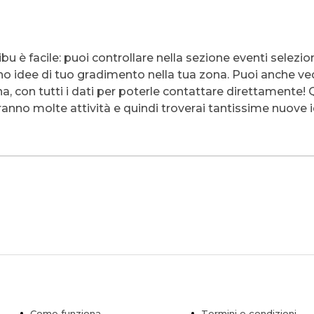
u è facile: puoi controllare nella sezione eventi selezio
sono idee di tuo gradimento nella tua zona. Puoi anche 
na, con tutti i dati per poterle contattare direttamente
anno molte attività e quindi troverai tantissime nuove 
Come funziona
Termini e condizioni