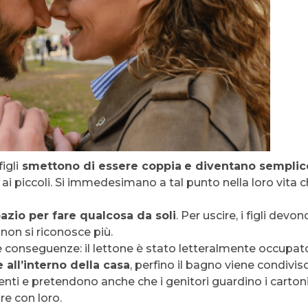
igli
smettono di essere coppia
e diventano sempl
o ai piccoli. Si immedesimano a tal punto nella loro vit
zio per fare qualcosa da soli
. Per uscire, i figli de
non si riconosce più.
 conseguenze: il lettone è stato letteralmente occupato 
all’interno della casa
, perfino il bagno viene condiviso
genti e pretendono anche che i genitori guardino i carto
re con loro.