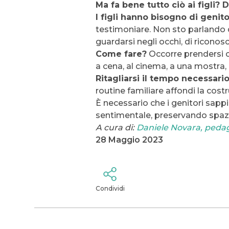
Ma fa bene tutto ciò ai figli? D
I figli hanno bisogno di genit
testimoniare. Non sto parlando de
guardarsi negli occhi, di ricono
Come fare?
Occorre prendersi co
a cena, al cinema, a una mostra,
Ritagliarsi il tempo necessari
routine familiare affondi la cost
È necessario che i genitori sapp
sentimentale, preservando spazi
A cura di:
Daniele Novara, pedag
28 Maggio 2023
Condividi