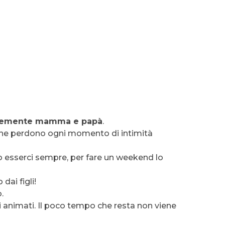
icemente mamma e papà
.
a che perdono ogni momento di intimità
vono esserci sempre, per fare un weekend lo
dai figli!
.
ni animati. Il poco tempo che resta non viene