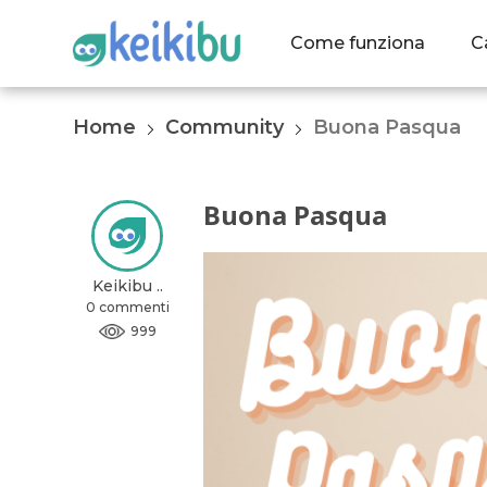
Come funziona
C
Home
Community
Buona Pasqua
Buona Pasqua
Keikibu ..
0 commenti
999