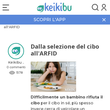
SCOPRI L'APP
Home
Community
Dalla selezione del cibo
all'ARFID
Dalla selezione del cibo
all'ARFID
Keikibu ..
0 commenti
1578
Difficilmente un bambino rifiuta il
cibo
per il cibo in sé, più spesso
invece cerca di veicolare un