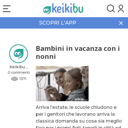
SCOPRI L'APP
Home
Community
Bambini in vacanza con i nonni
Bambini in vacanza con i
nonni
Keikibu ..
0 commenti
1371
Arriva l’estate, le scuole chiudono e
per i genitori che lavorano arriva la
classica domanda su cosa sia meglio
fare per i propri figli: tenerli in città ed