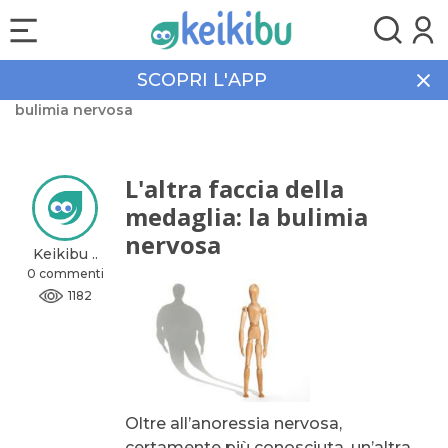
SCOPRI L'APP
Home
Community
L'altra faccia della medaglia: la
bulimia nervosa
L'altra faccia della
medaglia: la bulimia
nervosa
Keikibu ..
0 commenti
1182
Oltre all’anoressia nervosa,
certamente più conosciuta, un’altra