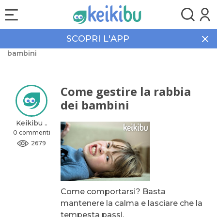
SCOPRI L'APP
Home
Community
Come gestire la rabbia dei
bambini
Come gestire la rabbia
dei bambini
Keikibu ..
0 commenti
2679
Come comportarsi? Basta
mantenere la calma e lasciare che la
tempesta passi.