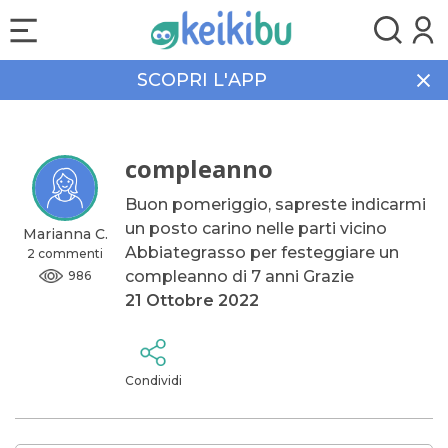
SCOPRI L'APP
Home
Community
compleanno
compleanno
Buon pomeriggio, sapreste indicarmi
un posto carino nelle parti vicino
Marianna C.
Abbiategrasso per festeggiare un
2 commenti
compleanno di 7 anni Grazie
986
21 Ottobre 2022
Condividi