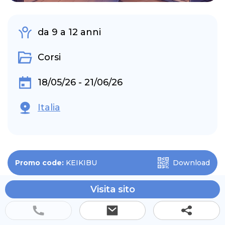
da 9 a 12 anni
Corsi
18/05/26 - 21/06/26
Italia
Promo code:
KEIKIBU
Download
Visita sito
🎁
Lezione live di prova GRATUITA
Fai testare il metodo a tuo figlio su Google