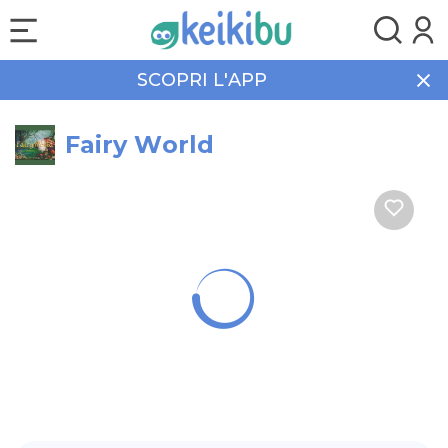
SCOPRI L'APP
Home
Eventi
Natura
Fairy World
Fairy World