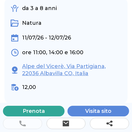
da 3 a 8 anni
Natura
11/07/26 - 12/07/26
ore 11:00, 14:00 e 16:00
Alpe del Vicerè, Via Partigiana,
22036 Albavilla CO, Italia
12,00
Prenota
Visita sito
Benvenuto a
Fairy World, un mondo
incantato dove la fantasia prende vita
.