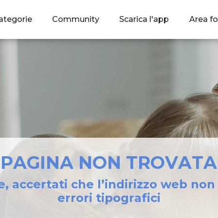
ategorie
Community
Scarica l'app
Area fo
PAGINA NON TROVATA
e, accertati che l’indirizzo web no
errori tipografici