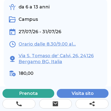
da 6 a 13 anni
Campus
27/07/26 - 31/07/26
Orario dalle 8.30/9.00 al...
Via S. Tomaso de' Calvi, 26, 24126
Bergamo BG, Italia
180,00
Prenota
Visita sito
Questo camp teatrale
“Viaggiare leggendo e
danzando sul mondo“
, si propone di far vivere ai
leggi di più
bambini/ragazzi dei…