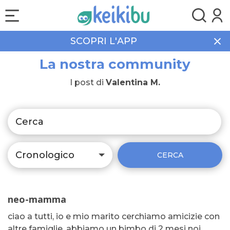
SCOPRI L'APP
La nostra community
I post di
Valentina M.
Cronologico
CERCA
neo-mamma
ciao a tutti, io e mio marito cerchiamo amicizie con
altre famiglie, abbiamo un bimbo di 2 mesi noi