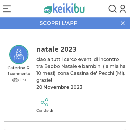
SCOPRI L'APP
Home
Community
natale 2023
natale 2023
ciao a tutti! cerco eventi di incontro
tra Babbo Natale e bambini (la mia ha
Caterina R.
10 mesi), zona Cassina de' Pecchi (Mi).
1 commento
grazie!
1151
20 Novembre 2023
Condividi