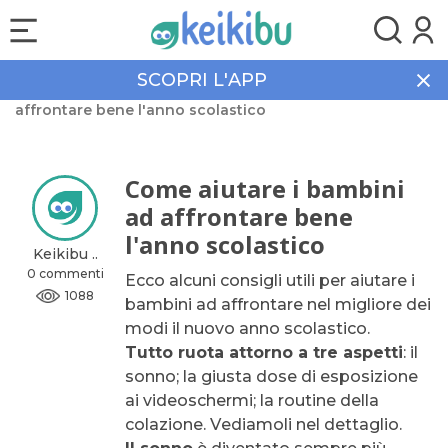
SCOPRI L'APP
Home
Community
Come aiutare i bambini ad
affrontare bene l'anno scolastico
Come aiutare i bambini
ad affrontare bene
l'anno scolastico
Keikibu ..
0 commenti
Ecco alcuni consigli utili per aiutare i
1088
bambini ad affrontare nel migliore dei
modi il nuovo anno scolastico.
Tutto ruota attorno a tre aspetti
: il
sonno; la giusta dose di esposizione
ai videoschermi; la routine della
colazione. Vediamoli nel dettaglio.