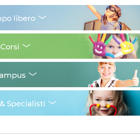
po libero
Corsi
ampus
& Specialisti