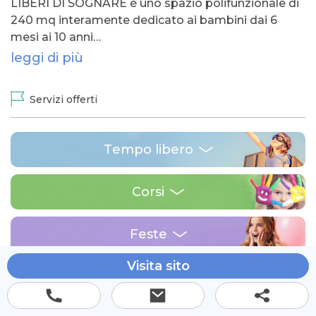
LIBERI DI SOGNARE è uno spazio polifunzionale di
240 mq interamente dedicato ai bambini dai 6
mesi ai 10 anni…
leggi di più
Servizi offerti
Tempo libero
Corsi
Feste
Visita sito
Via sannio 24 Milano 20137 (MI)