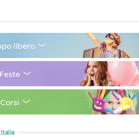
po libero
Feste
Corsi
Italia