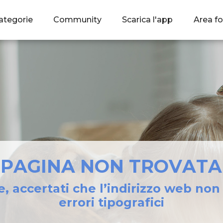
ategorie
Community
Scarica l'app
Area fo
PAGINA NON TROVATA
e, accertati che l’indirizzo web no
errori tipografici