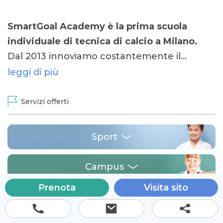
SmartGoal Academy è la prima scuola
individuale di tecnica di calcio a Milano.
Dal 2013 innoviamo costantemente il…
leggi di più
Servizi offerti
Sport
Campus
Prenota
Visita sito
Via Alessandro Volta 45 Gaggiano 20083
(MI), Italia