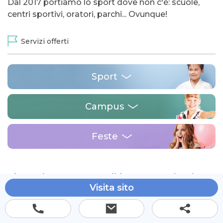
Dal 2017 portiamo lo sport dove non c'è: scuole,
centri sportivi, oratori, parchi... Ovunque!
Servizi offerti
Sport
Campus
Feste
Via Madre Laura 28 Sulbiate 20884 (MB),
Visita sito
Italia