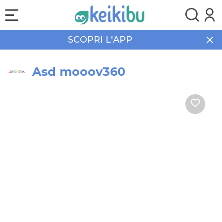
SCOPRI L'APP
Home
Sport
Asd mooov360
Asd mooov360