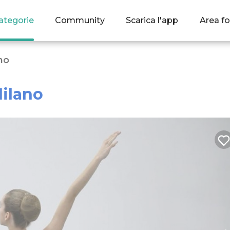
ategorie
Community
Scarica l'app
Area fo
no
ilano