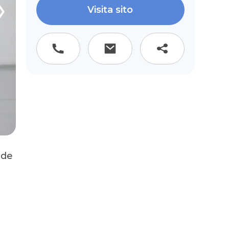
Visita sito
ede