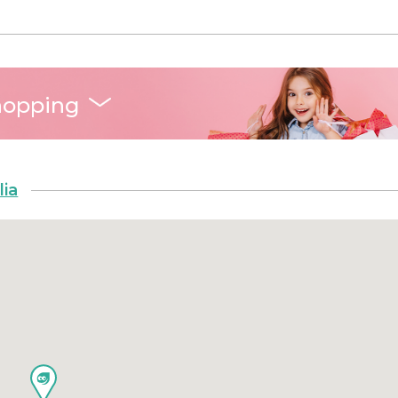
hopping
lia