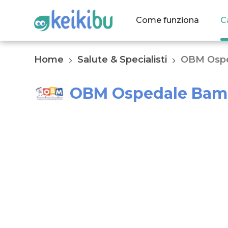
Come funziona
C
Home
Salute & Specialisti
OBM Ospe
OBM Ospedale Bamb