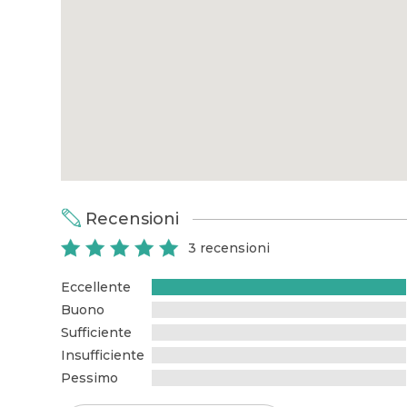
Recensioni
3 recensioni
Eccellente
UNICO!
Buono
Il dott. Castagna é ciò che di
abbia potuto desiderare dura
Sufficiente
mia gravidanza e anche d...
Insufficiente
Serena M.
28 Settembre 2020
Pessimo