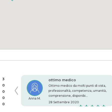
3
ottimo medico
0
 meglio io
Ottimo medico da molti punti di vista,
nte la
professionalità, competenza, umanità,
0
comprensione, disponibi...
0
Anna M.
28 Settembre 2020
0