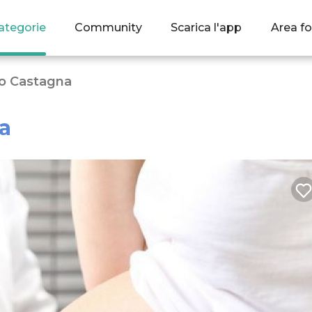
ategorie
Community
Scarica l'app
Area fo
io Castagna
a