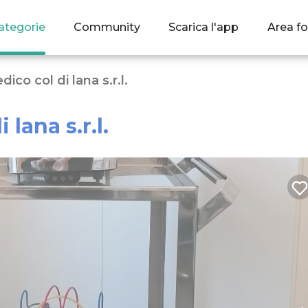
ategorie
Community
Scarica l'app
Area fo
ico col di lana s.r.l.
lana s.r.l.