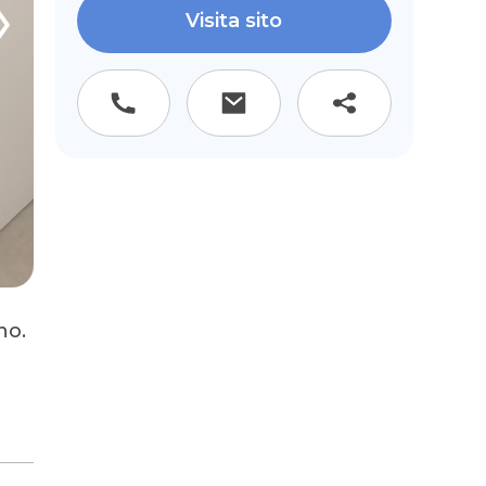
Visita sito
no.