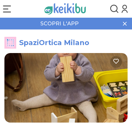
SCOPRI L'APP
Home
Neonatale
SpaziOrtica Milano
SpaziOrtica Milano