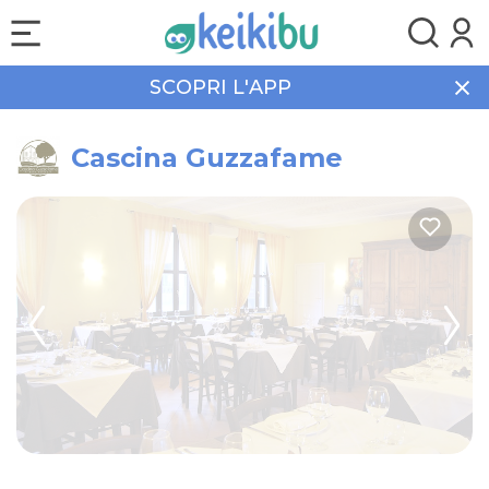
SCOPRI L'APP
Home
Food & Drink
Cascina Guzzafame
Cascina Guzzafame