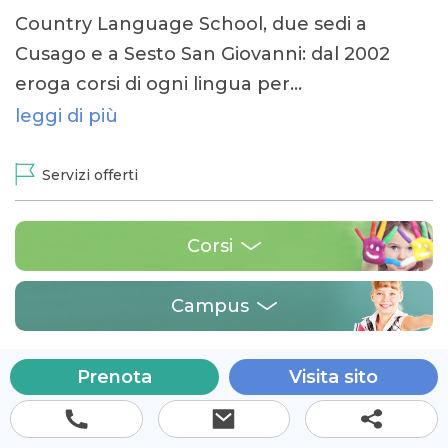
Country Language School, due sedi a
Cusago e a Sesto San Giovanni: dal 2002
eroga corsi di ogni lingua per…
leggi di più
Servizi offerti
Corsi
Campus
Prenota
Visita sito
Piazza Soncino 31 Cusago 20047 (MI), Italia