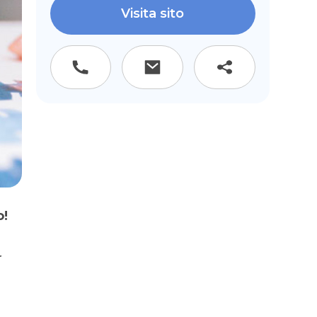
Visita sito
o!
r