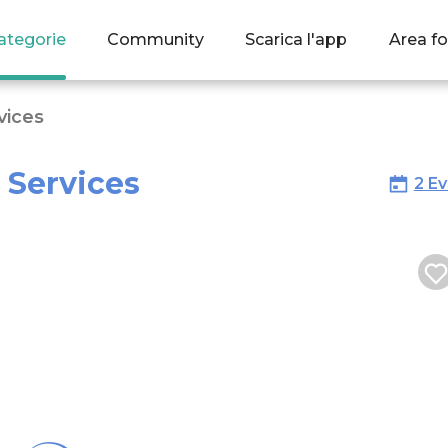
ategorie
Community
Scarica l'app
Area fo
vices
 Services
2 Ev