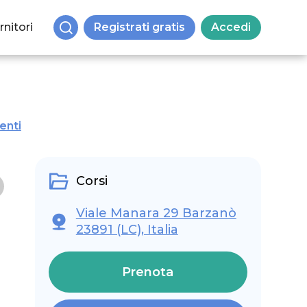
rnitori
Registrati gratis
Accedi
enti
Corsi
Viale Manara 29 Barzanò
23891 (LC), Italia
Prenota