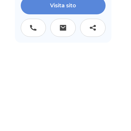
Visita sito
n