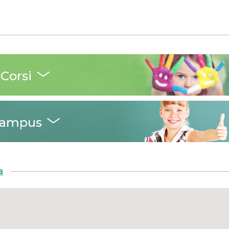
Corsi
ampus
a